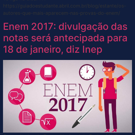
https://guiadoestudante.abril.com.br/blog/estante/os-
autores-que-mais-aparecem-nas-provas-do-enem/
Enem 2017: divulgação das
notas será antecipada para
18 de janeiro, diz Inep