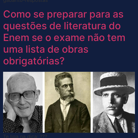
gabarito-respostas
Como se preparar para as
questões de literatura do
Enem se o exame não tem
uma lista de obras
obrigatórias?
Te liga na dica: ???