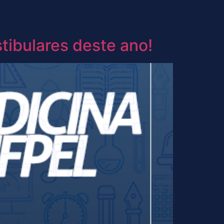
tibulares deste ano!