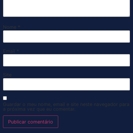
Nome
*
Email
*
Site
Guardar o meu nome, email e site neste navegador para
a próxima vez que eu comentar.