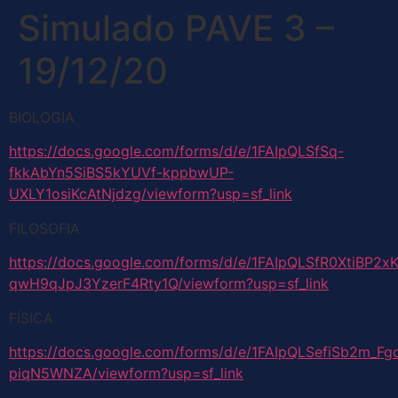
Simulado PAVE 3 –
19/12/20
BIOLOGIA
https://docs.google.com/forms/d/e/1FAIpQLSfSq-
fkkAbYn5SiBS5kYUVf-kppbwUP-
UXLY1osiKcAtNjdzg/viewform?usp=sf_link
FILOSOFIA
https://docs.google.com/forms/d/e/1FAIpQLSfR0XtiBP
qwH9qJpJ3YzerF4Rty1Q/viewform?usp=sf_link
FÍSICA
https://docs.google.com/forms/d/e/1FAIpQLSefiSb2m_
piqN5WNZA/viewform?usp=sf_link