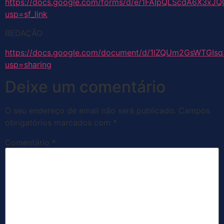
https://docs.google.com/forms/d/e/1FAIpQLScdA6X3
usp=sf_link
REDAÇÃO
https://docs.google.com/document/d/1lZQUm2GsWTGIsq
usp=sharing
Deixe um comentário
O seu endereço de email não será publicado.
Campos
obrigatórios marcados com
*
Comentário
*