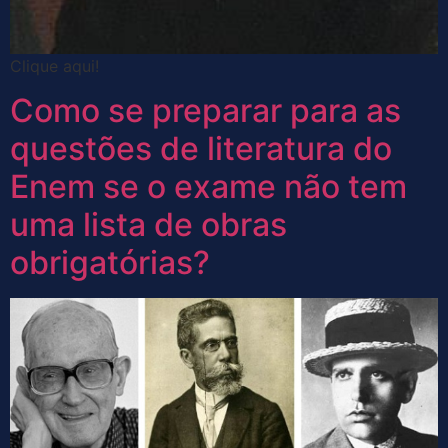
Clique aqui!
Como se preparar para as
questões de literatura do
Enem se o exame não tem
uma lista de obras
obrigatórias?